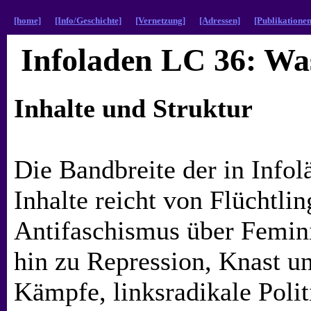
[home]
[Info/Geschichte]
[Vernetzung]
[Adressen]
[Publikationen
Infoladen LC 36: Wa
Inhalte und Struktur
Die Bandbreite der in Infol
Inhalte reicht von Flüchtlin
Antifaschismus über Femin
hin zu Repression, Knast u
Kämpfe, linksradikale Poli